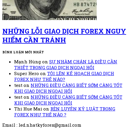
NHỮNG LỖI GIAO DỊCH FOREX NGUY
HIỂM CẦN TRÁNH
BÌNH LUẬN MỚI NHẤT
Mạnh Hùng
on
SỰ NHÀM CHÁN LÀ ĐIỀU CẦN
THIẾT TRONG GIAO DỊCH NGOẠI HỐI
Super Hero
on
TÔI LÊN KẾ HOẠCH GIAO DỊCH
FOREX NHƯ THẾ NÀO?
test
on
NHỮNG ĐIỀU CÀNG BIẾT SỚM CÀNG TỐT
KHI GIAO DỊCH NGOẠI HỐI
test
on
NHỮNG ĐIỀU CÀNG BIẾT SỚM CÀNG TỐT
KHI GIAO DỊCH NGOẠI HỐI
Thi Hue Mai
on
RÈN LUYỆN KỶ LUẬT TRONG
FOREX NHƯ THẾ NÀO ?
Email : led.nhatkyforex@gmail.com