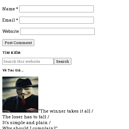
Name
*
Email
*
Website
Primary
TÌM KIẾM
Search
Sidebar
this
Về Tác Giả …
website
"The winner takes it all /
The loser has to fall /
It's simple and plain /
Why should I complain?"