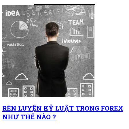
RÈN LUYỆN KỶ LUẬT TRONG FOREX
NHƯ THẾ NÀO ?