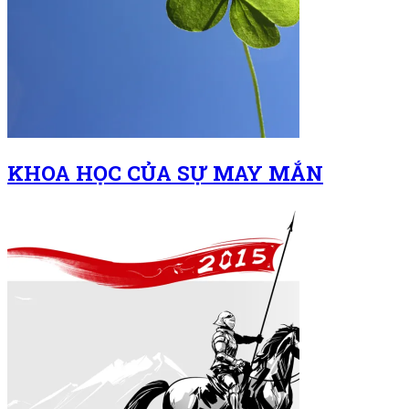
KHOA HỌC CỦA SỰ MAY MẮN