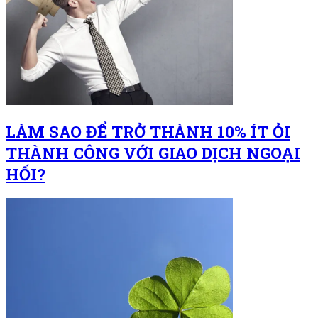
LÀM SAO ĐỂ TRỞ THÀNH 10% ÍT ỎI
THÀNH CÔNG VỚI GIAO DỊCH NGOẠI
HỐI?