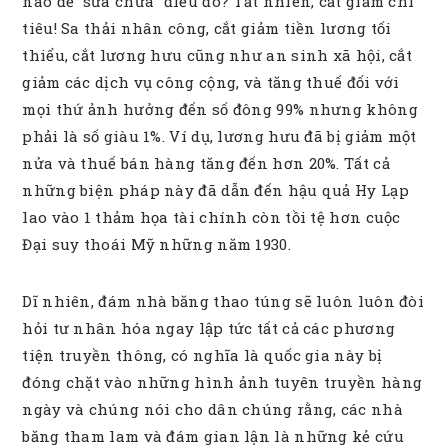
nào để “sửa chữa” điều đó? Tất nhiên, cắt giảm chi
tiêu! Sa thải nhân công, cắt giảm tiền lương tối
thiểu, cắt lương hưu cũng như an sinh xã hội, cắt
giảm các dịch vụ công cộng, và tăng thuế đối với
mọi thứ ảnh hưởng đến số đông 99% nhưng không
phải là số giàu 1%. Ví dụ, lương hưu đã bị giảm một
nửa và thuế bán hàng tăng đến hơn 20%. Tất cả
những biện pháp này đã dẫn đến hậu quả Hy Lạp
lao vào 1 thảm họa tài chính còn tồi tệ hơn cuộc
Đại suy thoái Mỹ những năm 1930.
Dĩ nhiên, đám nhà băng thao túng sẽ luôn luôn đòi
hỏi tư nhân hóa ngay lập tức tất cả các phương
tiện truyền thông, có nghĩa là quốc gia này bị
đóng chặt vào những hình ảnh tuyên truyền hàng
ngày và chúng nói cho dân chúng rằng, các nhà
băng tham lam và đám gian lận là những kẻ cứu