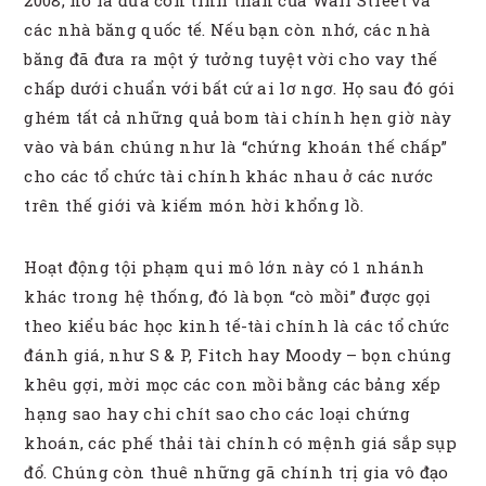
các nhà băng quốc tế. Nếu bạn còn nhớ, các nhà
băng đã đưa ra một ý tưởng tuyệt vời cho vay thế
chấp dưới chuẩn với bất cứ ai lơ ngơ. Họ sau đó gói
ghém tất cả những quả bom tài chính hẹn giờ này
vào và bán chúng như là “chứng khoán thế chấp”
cho các tổ chức tài chính khác nhau ở các nước
trên thế giới và kiếm món hời khổng lồ.
Hoạt động tội phạm qui mô lớn này có 1 nhánh
khác trong hệ thống, đó là bọn “cò mồi” được gọi
theo kiểu bác học kinh tế-tài chính là các tổ chức
đánh giá, như S & P, Fitch hay Moody – bọn chúng
khêu gợi, mời mọc các con mồi bằng các bảng xếp
hạng sao hay chi chít sao cho các loại chứng
khoán, các phế thải tài chính có mệnh giá sắp sụp
đổ. Chúng còn thuê những gã chính trị gia vô đạo