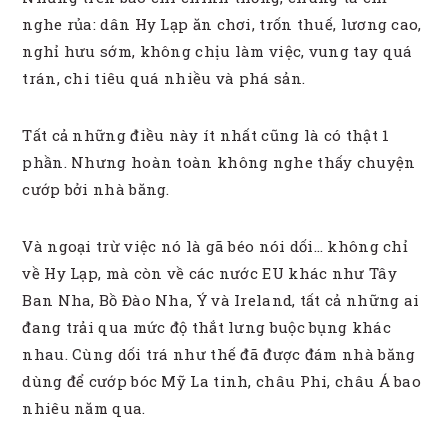
nghe rủa: dân Hy Lạp ăn chơi, trốn thuế, lương cao,
nghỉ hưu sớm, không chịu làm việc, vung tay quá
trán, chi tiêu quá nhiều và phá sản.
Tất cả những điều này ít nhất cũng là có thật 1
phần. Nhưng hoàn toàn không nghe thấy chuyện
cướp bởi nhà băng.
Và ngoại trừ việc nó là gã béo nói dối… không chỉ
về Hy Lạp, mà còn về các nước EU khác như Tây
Ban Nha, Bồ Đào Nha, Ý và Ireland, tất cả những ai
đang trải qua mức độ thắt lưng buộc bụng khác
nhau. Cùng dối trá như thế đã được đám nhà băng
dùng để cướp bóc Mỹ La tinh, châu Phi, châu Á bao
nhiêu năm qua.