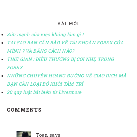
BÀI MỚI
Sức mạnh của việc không làm gì !
TẠI SAO BẠN CẦN BẢO VÊ TÀI KHOẢN FOREX CỦA
MÌNH ? VÀ BẰNG CÁCH NÀO?
THỜI GIAN : ĐIỀU THƯỜNG BỊ COI NHẸ TRONG
FOREX
NHỮNG CHUYỆN HOANG ĐƯỜNG VỀ GIAO DỊCH MÀ
BẠN CẦN LOẠI BỎ KHỎI TÂM TRÍ
20 quy luật bất biến từ Livermore
READER
COMMENTS
INTERACTIONS
Toan
says