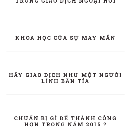
TRONG GIAO DỊCH NGOẠI HỐI
KHOA HỌC CỦA SỰ MAY MẮN
HÃY GIAO DỊCH NHƯ MỘT NGƯỜI
LÍNH BẮN TỈA
CHUẨN BỊ GÌ ĐỂ THÀNH CÔNG
HƠN TRONG NĂM 2015 ?