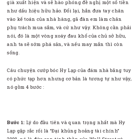
già xuất hiện và sẽ hào phóng đề nghị một số tiền
như dấu hiệu hữu hảo. Đổi lại, hắn đưa tay chân
vào kế toán của nhà hàng, gã đàn em làm chân
phụ trách mua sắm, và cứ như vậy. Không cần phải
nói, đó là một vòng xoáy đau khổ của chủ sở hữu,
anh ta sẽ sớm phá sản, và nếu may mắn thì còn
sống.
Câu chuyện cướp bóc Hy Lạp của đám nhà băng tuy
có phức tạp hơn nhưng cơ bản là tương tự như vậy,
nó gồm 4 bước :
Bước 1:
Lý do đầu tiên và quan trọng nhất mà Hy
Lạp gặp rắc rối là “Đại khủng hoảng tài chính”
2008, nó là đứa con tinh thần của Wall Street và