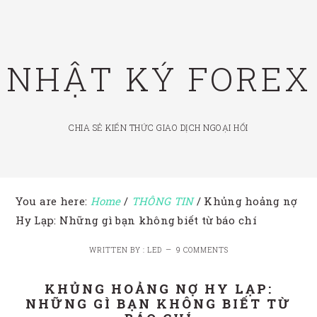
Skip
Skip
Skip
to
to
to
primary
main
footer
NHẬT KÝ FOREX
navigation
content
CHIA SẺ KIẾN THỨC GIAO DỊCH NGOẠI HỐI
You are here:
Home
/
THÔNG TIN
/
Khủng hoảng nợ
Hy Lạp: Những gì bạn không biết từ báo chí
WRITTEN BY : LED
9 COMMENTS
KHỦNG HOẢNG NỢ HY LẠP:
NHỮNG GÌ BẠN KHÔNG BIẾT TỪ