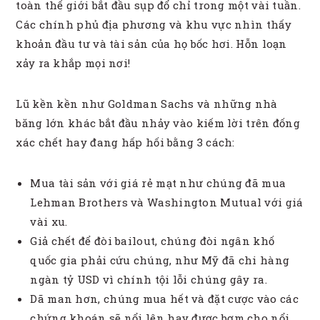
toàn thế giới bắt đầu sụp đổ chỉ trong một vài tuần.
Các chính phủ địa phương và khu vực nhìn thấy
khoản đầu tư và tài sản của họ bốc hơi. Hỗn loạn
xảy ra khắp mọi nơi!
Lũ kền kền như Goldman Sachs và những nhà
băng lớn khác bắt đầu nhảy vào kiếm lời trên đống
xác chết hay đang hấp hối bằng 3 cách:
Mua tài sản với giá rẻ mạt như chúng đã mua
Lehman Brothers và Washington Mutual với giá
vài xu.
Giả chết để đòi bailout, chúng đòi ngân khố
quốc gia phải cứu chúng, như Mỹ đã chi hàng
ngàn tỷ USD vì chính tội lỗi chúng gây ra.
Dã man hơn, chúng mua hết và đặt cược vào các
chứng khoán sẽ nổi lên hay được bơm cho nổi