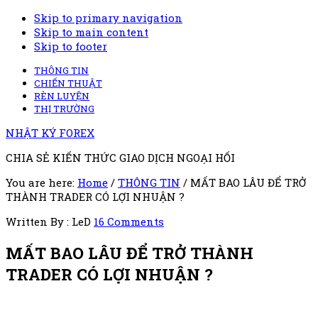
Skip to primary navigation
Skip to main content
Skip to footer
THÔNG TIN
CHIẾN THUẬT
RÈN LUYỆN
THỊ TRƯỜNG
NHẬT KÝ FOREX
CHIA SẺ KIẾN THỨC GIAO DỊCH NGOẠI HỐI
You are here:
Home
/
THÔNG TIN
/
MẤT BAO LÂU ĐỂ TRỞ
THÀNH TRADER CÓ LỢI NHUẬN ?
Written By : LeD
16 Comments
MẤT BAO LÂU ĐỂ TRỞ THÀNH
TRADER CÓ LỢI NHUẬN ?