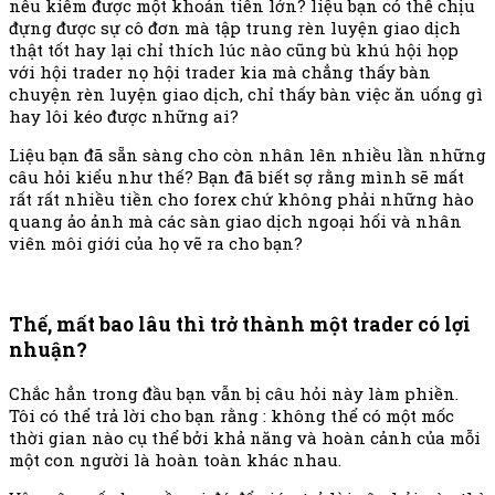
nếu kiếm được một khoản tiền lớn? liệu bạn có thể chịu
đựng được sự cô đơn mà tập trung rèn luyện giao dịch
thật tốt hay lại chỉ thích lúc nào cũng bù khú hội họp
với hội trader nọ hội trader kia mà chẳng thấy bàn
chuyện rèn luyện giao dịch, chỉ thấy bàn việc ăn uống gì
hay lôi kéo được những ai?
Liệu bạn đã sẵn sàng cho còn nhân lên nhiều lần những
câu hỏi kiểu như thế? Bạn đã biết sợ rằng mình sẽ mất
rất rất nhiều tiền cho forex chứ không phải những hào
quang ảo ảnh mà các sàn giao dịch ngoại hối và nhân
viên môi giới của họ vẽ ra cho bạn?
Thế, mất bao lâu thì trở thành một trader có lợi
nhuận?
Chắc hẳn trong đầu bạn vẫn bị câu hỏi này làm phiền.
Tôi có thể trả lời cho bạn rằng : không thể có một mốc
thời gian nào cụ thể bởi khả năng và hoàn cảnh của mỗi
một con người là hoàn toàn khác nhau.