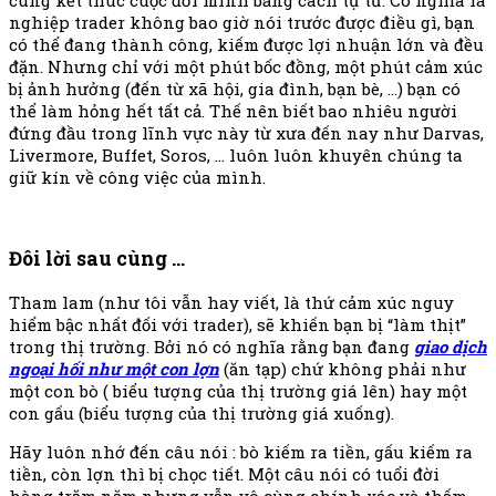
nghiệp trader không bao giờ nói trước được điều gì, bạn
có thể đang thành công, kiếm được lợi nhuận lớn và đều
đặn. Nhưng chỉ với một phút bốc đồng, một phút cảm xúc
bị ảnh hưởng (đến từ xã hội, gia đình, bạn bè, …) bạn có
thể làm hỏng hết tất cả. Thế nên biết bao nhiêu người
đứng đầu trong lĩnh vực này từ xưa đến nay như Darvas,
Livermore, Buffet, Soros, … luôn luôn khuyên chúng ta
giữ kín về công việc của mình.
Đôi lời sau cùng …
Tham lam (như tôi vẫn hay viết, là thứ cảm xúc nguy
hiểm bậc nhất đối với trader), sẽ khiến bạn bị “làm thịt”
trong thị trường. Bởi nó có nghĩa rằng bạn đang
giao dịch
ngoại hối như một con lợn
(ăn tạp) chứ không phải như
một con bò ( biểu tượng của thị trường giá lên) hay một
con gấu (biểu tượng của thị trường giá xuống).
Hãy luôn nhớ đến câu nói : bò kiếm ra tiền, gấu kiếm ra
tiền, còn lợn thì bị chọc tiết. Một câu nói có tuổi đời
hàng trăm năm nhưng vẫn vô cùng chính xác và thấm