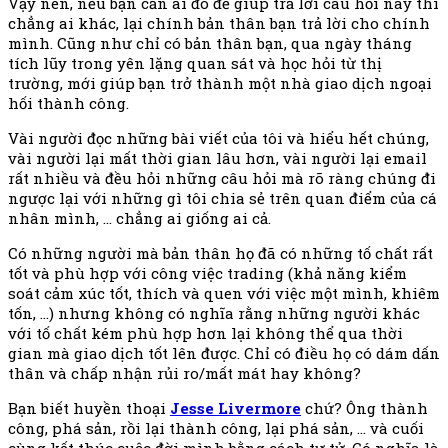
Vậy nên, nếu bạn cần ai đó để giúp trả lời câu hỏi này thì
chẳng ai khác, lại chính bản thân bạn trả lời cho chính
mình. Cũng như chỉ có bản thân bạn, qua ngày tháng
tích lũy trong yên lặng quan sát và học hỏi từ thị
trường, mới giúp bạn trở thành một nhà giao dịch ngoại
hối thành công.
Vài người đọc những bài viết của tôi và hiểu hết chúng,
vài người lại mất thời gian lâu hơn, vài người lại email
rất nhiều và đều hỏi những câu hỏi mà rõ ràng chúng đi
ngược lại với những gì tôi chia sẻ trên quan điểm của cá
nhân mình, … chẳng ai giống ai cả.
Có những người mà bản thân họ đã có những tố chất rất
tốt và phù hợp với công việc trading (khả năng kiểm
soát cảm xúc tốt, thích và quen với việc một mình, khiêm
tốn, …) nhưng không có nghĩa rằng những người khác
với tố chất kém phù hợp hơn lại không thể qua thời
gian mà giao dịch tốt lên được. Chỉ có điều họ có dám dấn
thân và chấp nhận rủi ro/mất mát hay không?
Bạn biết huyền thoại
Jesse Livermore
chứ? Ông thành
công, phá sản, rồi lại thành công, lại phá sản, … và cuối
cùng kết thúc cuộc đời mình bằng cách tự tử. Có nghĩa là