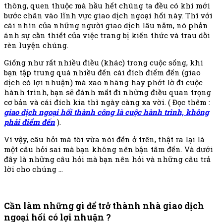
thông, quen thuộc mà hầu hết chúng ta đều có khi mới
bước chân vào lĩnh vực giao dịch ngoại hối này. Thì với
cái nhìn của những người giao dịch lâu năm, nó phản
ánh sự cần thiết của việc trang bị kiến thức và trau dồi
rèn luyện chúng.
Giống như rất nhiều điều (khác) trong cuộc sống, khi
bạn tập trung quá nhiều đến cái đích điểm đến (giao
dịch có lợi nhuận) mà xao nhãng hay phớt lờ đi cuộc
hành trình, bạn sẽ đánh mất đi những điều quan trọng
cơ bản và cái đích kia thì ngày càng xa vời. ( Đọc thêm :
giao dịch ngoại hối thành công là cuộc hành trình, không
phải điểm đến
).
Vì vậy, câu hỏi mà tôi vừa nói đến ở trên, thật ra lại là
một câu hỏi sai mà bạn không nên bận tâm đến. Và dưới
đây là những câu hỏi mà bạn nên hỏi và những câu trả
lời cho chúng …
Cần làm những gì để trở thành nhà giao dịch
ngoại hối có lợi nhuận ?