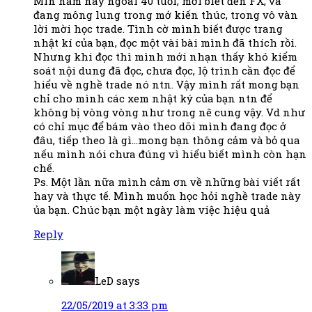
Min năm nay ngoài 40 tuổi, mới biết đến FX, và
đang mông lung trong mớ kiến thúc, trong vô vàn
lời mời học trade. Tình cờ mình biết được trang
nhật kí của bạn, đọc một vài bài mình đã thích rồi.
Nhưng khi đọc thì mình mới nhạn thấy khó kiểm
soát nội dung đã đọc, chưa đọc, lộ trình cần đọc để
hiểu về nghề trade nó ntn. Vậy mình rất mong bạn
chỉ cho mình các xem nhật ký của bạn ntn để
không bị vòng vòng như trong nê cung vậy. Vd như
có chỉ mục để bám vào theo dõi mình đang đọc ở
đâu, tiếp theo là gì…mong bạn thông cảm và bỏ qua
nếu mình nói chưa đúng vì hiểu biết mình còn hạn
chế.
Ps. Một lần nữa mình cảm ơn về những bài viết rất
hay và thực tế. Mình muốn học hỏi nghề trade này
ủa bạn. Chúc bạn một ngày làm việc hiệu quả
Reply
LeD
says
22/05/2019 at 3:33 pm