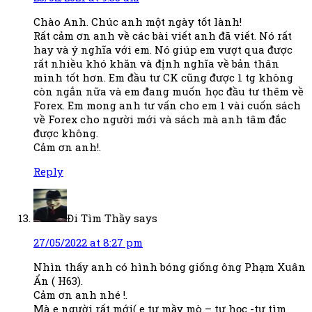
Chào Anh. Chúc anh một ngày tốt lành!
Rất cảm ơn anh về các bài viết anh đã viết. Nó rất
hay và ý nghĩa với em. Nó giúp em vượt qua được
rất nhiều khó khăn và định nghĩa về bản thân
mình tốt hơn. Em đầu tư CK cũng được 1 tg không
còn ngắn nữa và em đang muốn học đầu tư thêm về
Forex. Em mong anh tư vấn cho em 1 vài cuốn sách
về Forex cho người mới và sách mà anh tâm đắc
được không.
Cảm ơn anh!.
Reply
Đi Tìm Thầy
says
27/05/2022 at 8:27 pm
Nhìn thấy anh có hình bóng giống ông Phạm Xuân
Ẩn ( H63).
Cảm ơn anh nhé !.
Mà e người rất mới( e tự mầy mò – tự học -tự tìm