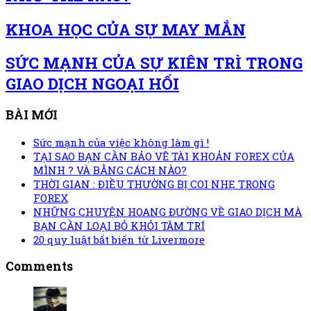
KHOA HỌC CỦA SỰ MAY MẮN
SỨC MẠNH CỦA SỰ KIÊN TRÌ TRONG
GIAO DỊCH NGOẠI HỐI
BÀI MỚI
Sức mạnh của việc không làm gì !
TẠI SAO BẠN CẦN BẢO VÊ TÀI KHOẢN FOREX CỦA
MÌNH ? VÀ BẰNG CÁCH NÀO?
THỜI GIAN : ĐIỀU THƯỜNG BỊ COI NHẸ TRONG
FOREX
NHỮNG CHUYỆN HOANG ĐƯỜNG VỀ GIAO DỊCH MÀ
BẠN CẦN LOẠI BỎ KHỎI TÂM TRÍ
20 quy luật bất biến từ Livermore
Reader
Comments
Interactions