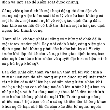
dịch và làm sao để kiểm soát được chúng.
Công việc giao dịch là một hoạt động rất đơn độc và
mang nặng việc kiểm soát tâm lý và nếu bạn không có
một tư duy, một cách nghĩ về việc giao dịch đúng đắn,
bạn khó có cơ hội để có thể trở thành một nhà giao dịch
ngoại hối thành công.
Thực tế là, không phải ai cũng có những tố chất để là
một forex trader giỏi. Hay nói cách khác, công việc giao
dịch ngoại hối không phải dành cho bất kỳ ai. Vì vậy
trước khi lập tài khoản và nạp tiền giao dịch forex, bạn
cần nghiêm túc nhìn nhận và quyết định xem liệu mình
có phù hợp không?.
Bạn cần phải cẩn thận và thành thật trả lời với chính
mình : liệu bạn đã sẵn sàng duy trì được sự kỷ luật trước
rất nhiều cám dỗ? liệu bạn có sẵn sàng kiên nhẫn khi
mà bạn thật sự còn chẳng muốn kiên nhẫn? liệu bạn có
chấp nhận và hiểu rằng mọi sự thua lỗ là đến từ chính
mình chứ không phải do ngài Thị Trường sáng nắng
chiều mưa? liệu bạn có sẵn sàng khiêm tốn không khoe
khoang để hạn chế tối đa cảm xúc đến từ người ngoài