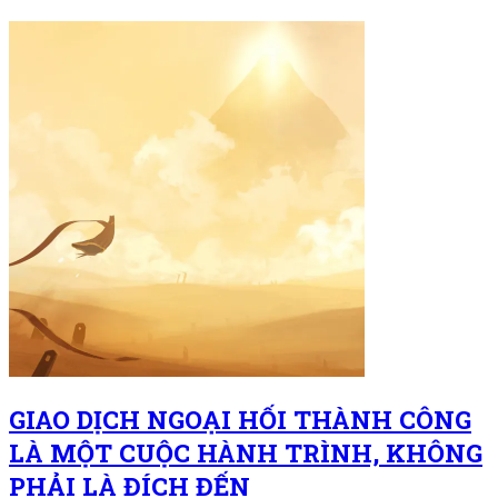
GIAO DỊCH NGOẠI HỐI THÀNH CÔNG
LÀ MỘT CUỘC HÀNH TRÌNH, KHÔNG
PHẢI LÀ ĐÍCH ĐẾN