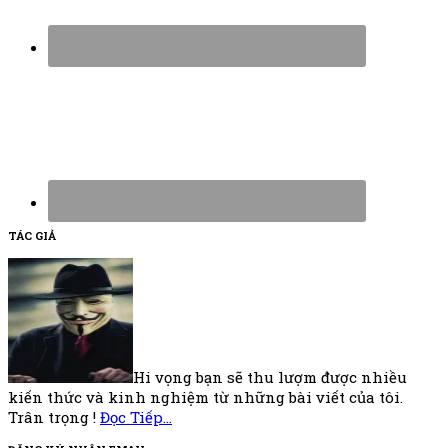
Footer
TÁC GIẢ
Hi vọng bạn sẽ thu lượm được nhiều
kiến thức và kinh nghiệm từ những bài viết của tôi.
Trân trọng !
Đọc Tiếp…