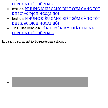
FOREX NHƯ THẾ NÀO?
test
on
NHỮNG ĐIỀU CÀNG BIẾT SỚM CÀNG TỐT
KHI GIAO DỊCH NGOẠI HỐI
test
on
NHỮNG ĐIỀU CÀNG BIẾT SỚM CÀNG TỐT
KHI GIAO DỊCH NGOẠI HỐI
Thi Hue Mai
on
RÈN LUYỆN KỶ LUẬT TRONG
FOREX NHƯ THẾ NÀO ?
Email : led.nhatkyforex@gmail.com