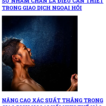
SỰ NHÀM CHÁN LÀ ĐIỀU CẦN THIẾT
TRONG GIAO DỊCH NGOẠI HỐI
NÂNG CAO XÁC SUẤT THẮNG TRONG