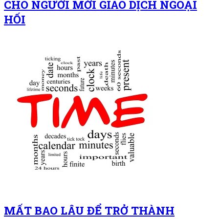
CHO NGƯỜI MỚI GIAO DỊCH NGOẠI
HỐI
MẤT BAO LÂU ĐỂ TRỞ THÀNH