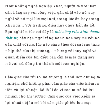
Như những nghề nghiệp khác, người ta nói : bạn
cần hăng say với công việc, gắn chặt vào nó, suy
nghĩ về nó mọi lúc mọi nơi, trong lúc ăn hay trong
khi ngủ, … Với trading, điều này chưa hẳn đã tốt.
Bạn nghiêm túc coi đây là
một công việc kinh doanh
thật sự
, hẳn bạn nghĩ rằng mình nên say mê với nó,
gắn chặt với nó, lúc nào cũng theo dõi sát sao từng
nhịp thở của thị trường, … nhưng với suy nghĩ và
quan điểm của tôi, điều bạn cần làm là đừng say
mê với nó, đừng trở thành một con nghiện.
Cảm giác của rủi ro, lại thường là thứ làm chúng ta
nghiện, chứ không phải cảm giác của việc kiếm ra
tiền và lợi nhuận. Đó là lí do vì sao ta trả lại lợi
nhuận cho thị trường. Cảm giác của việc kiếm ra
lợi nhuận bị lu mờ bởi cảm giác phiêu lưu mạo