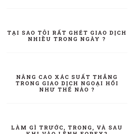
TẠI SAO TÔI RẤT GHÉT GIAO DỊCH
NHIỀU TRONG NGÀY ?
NÂNG CAO XÁC SUẤT THẮNG
TRONG GIAO DỊCH NGOẠI HỐI
NHƯ THẾ NÀO ?
LÀM GÌ TRƯỚC, TRONG, VÀ SAU
KHI VÀO LỆNH FOREX?