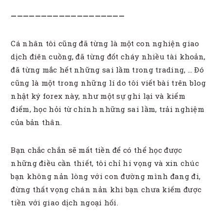
———————————————————
Cá nhân tôi cũng đã từng là một con nghiện giao
dịch điên cuồng, đã từng đốt cháy nhiều tài khoản,
đã từng mắc hết những sai lầm trong trading, … Đó
cũng là một trong những lí do tôi viết bài trên blog
nhật ký forex này, như một sự ghi lại và kiểm
điểm, học hỏi từ chính những sai lầm, trải nghiệm
của bản thân.
Bạn chắc chắn sẽ mất tiền để có thể học được
những điều cần thiết, tôi chỉ hi vọng và xin chúc
bạn không nản lòng với con đường mình đang đi,
đừng thất vọng chán nản khi bạn chưa kiếm được
tiền với giao dịch ngoại hối.