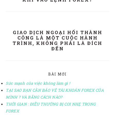
GIAO DỊCH NGOẠI HỐI THÀNH
CÔNG LÀ MỘT CUỘC HÀNH
TRÌNH, KHÔNG PHẢI LÀ ĐÍCH
ĐẾN
BÀI MỚI
Sức mạnh của việc không làm gì !
TẠI SAO BẠN CẦN BẢO VÊ TÀI KHOẢN FOREX CỦA
MÌNH ? VÀ BẰNG CÁCH NÀO?
THỜI GIAN : ĐIỀU THƯỜNG BỊ COI NHẸ TRONG
FOREX