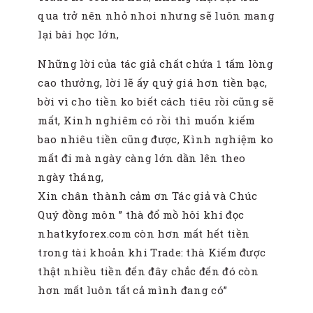
qua trở nên nhỏ nhoi nhưng sẽ luôn mang
lại bài học lớn,
Những lời của tác giả chất chứa 1 tấm lòng
cao thưởng, lời lẽ ấy quý giá hơn tiền bạc,
bời vì cho tiền ko biết cách tiêu rồi cũng sẽ
mất, Kinh nghiêm có rồi thì muốn kiếm
bao nhiêu tiền cũng được, Kình nghiệm ko
mất đi mà ngày càng lớn dần lên theo
ngày tháng,
Xin chân thành cảm ơn Tác giả và Chúc
Quý đồng môn ” thà đổ mồ hôi khi đọc
nhatkyforex.com còn hơn mất hết tiền
trong tài khoản khi Trade: thà Kiếm được
thật nhiều tiền đến đây chắc đến đó còn
hơn mất luôn tất cả mình đang có”