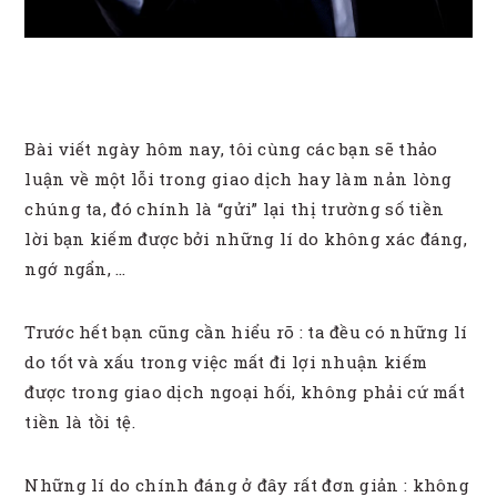
Bài viết ngày hôm nay, tôi cùng các bạn sẽ thảo
luận về một lỗi trong giao dịch hay làm nản lòng
chúng ta, đó chính là “gửi” lại thị trường số tiền
lời bạn kiếm được bởi những lí do không xác đáng,
ngớ ngẩn, …
Trước hết bạn cũng cần hiểu rõ : ta đều có những lí
do tốt và xấu trong việc mất đi lợi nhuận kiếm
được trong giao dịch ngoại hối, không phải cứ mất
tiền là tồi tệ.
Những lí do chính đáng ở đây rất đơn giản : không