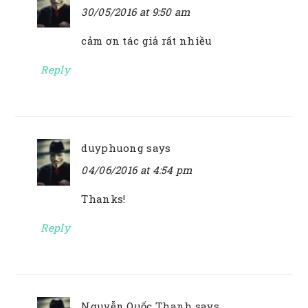
30/05/2016 at 9:50 am
cảm ơn tác giả rất nhiều
Reply
duyphuong
says
04/06/2016 at 4:54 pm
Thanks!
Reply
Nguyễn Quốc Thanh
says