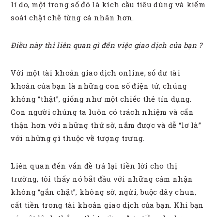
lí do, một trong số đó là kích cầu tiêu dùng và kiểm
soát chặt chẽ từng cá nhân hơn.
Điều này thì liên quan gì đến việc giao dịch của bạn ?
Với một tài khoản giao dịch online, số dư tài
khoản của bạn là những con số điện tử, chúng
không “thật”, giống như một chiếc thẻ tín dụng.
Con người chúng ta luôn có trách nhiệm và cẩn
thận hơn với những thứ sờ, nắm được và dễ “lơ là”
với những gì thuộc về tượng trưng.
Liên quan đến vấn đề trả lại tiền lời cho thị
trường, tôi thấy nó bắt đầu với những cảm nhận
không “gắn chặt”, không sờ, ngửi, buộc dây chun,
cất tiền trong tài khoản giao dịch của bạn. Khi bạn