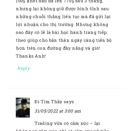
100$ khởi đầu đã lên 770$ sau 3 tháng,
nhưng lại không giữ được bình tĩnh sau
những chuỗi thắng liên tục mà đã gửi lại
lợi nhuận cho thị trường. Nhưng không
sao đây có lẽ là bài học hành trang tiếp
theo giúp cho bản thân ngày càng tiến bộ
hơn trên con đường đầy nắng và gió!
Thanks Anh!
Reply
Đi Tìm Thầy
says
31/05/2022 at 3:00 am
Trading vừa có cảm xúc – lại
không có cảm xúc. chỉ có cảm xúc về tiền