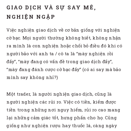
GIAO DỊCH VÀ SỰ SAY MÊ,
NGHIỆN NGẬP
Việc nghiện giao dịch về cơ bản giống với nghiện
cờ bạc. Mọi người thường không biết, không nhận
ra mình là con nghiện hoặc chối bỏ điều đó khi có
người bảo với anh ta / cô ta là “mày nghiện rồi
đấy”, “mày đang có vấn đề trong giao dịch đấy”,
“mày đang đánh cược cờ bạc đấy” (có ai say mà bảo
mình say không nhỉ?)
Một trader, là người nghiện giao dịch, cũng là
người nghiện các rủi ro. Việc có tiền, kiếm được
tiền trong những nơi nguy hiểm, rủi ro cao mang
lại những cảm giác tốt, hưng phấn cho họ. Cũng
giống như nghiện rượu hay thuốc lá, càng ngày