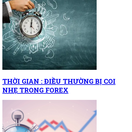
THỜI GIAN : ĐIỀU THƯỜNG BỊ COI
NHẸ TRONG FOREX