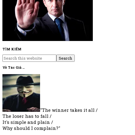
Primary
TÌM KIẾM
Search
Sidebar
this
Về Tác Giả …
website
"The winner takes it all /
The loser has to fall /
It's simple and plain /
Why should I complain?"