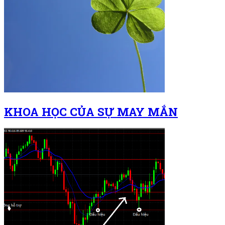
KHOA HỌC CỦA SỰ MAY MẮN