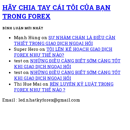
HÃY CHIA TAY CÁI TÔI CỦA BẠN
TRONG FOREX
BÌNH LUẬN MỚI NHẤT
Mạnh Hùng
on
SỰ NHÀM CHÁN LÀ ĐIỀU CẦN
THIẾT TRONG GIAO DỊCH NGOẠI HỐI
Super Hero
on
TÔI LÊN KẾ HOẠCH GIAO DỊCH
FOREX NHƯ THẾ NÀO?
test
on
NHỮNG ĐIỀU CÀNG BIẾT SỚM CÀNG TỐT
KHI GIAO DỊCH NGOẠI HỐI
test
on
NHỮNG ĐIỀU CÀNG BIẾT SỚM CÀNG TỐT
KHI GIAO DỊCH NGOẠI HỐI
Thi Hue Mai
on
RÈN LUYỆN KỶ LUẬT TRONG
FOREX NHƯ THẾ NÀO ?
Email : led.nhatkyforex@gmail.com