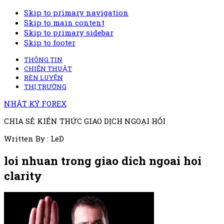
Skip to primary navigation
Skip to main content
Skip to primary sidebar
Skip to footer
THÔNG TIN
CHIẾN THUẬT
RÈN LUYỆN
THỊ TRƯỜNG
NHẬT KÝ FOREX
CHIA SẺ KIẾN THỨC GIAO DỊCH NGOẠI HỐI
Written By : LeD
loi nhuan trong giao dich ngoai hoi
clarity