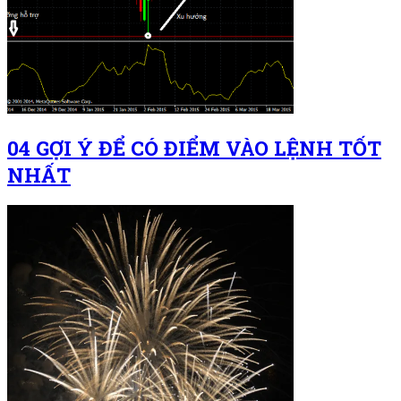
04 GỢI Ý ĐỂ CÓ ĐIỂM VÀO LỆNH TỐT
NHẤT