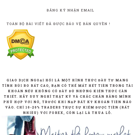
ĐĂNG KÝ NHẬN EMAIL
TOÀN BỘ BÀI VIẾT ĐÃ ĐƯỢC BẢO VỆ BẢN QUYỀN !
GIAO DỊCH NGOẠI HỐI LÀ MỘT HÌNH THỨC ĐẦU TƯ MANG
TÍNH RỦI RO RẤT CAO, BẠN CÓ THỂ MẤT HẾT TIỀN TRONG TÀI
KHOẢN NẾU KHÔNG CÓ ĐẦY ĐỦ NHỮNG KIẾN THỨC CẦN
THIẾT. HÃY SUY NGHĨ THẬT KỸ VÀ CHẮC CHẮN RẰNG MÌNH
PHÙ HỢP VỚI NÓ, TRƯỚC KHI NẠP BẤT KỲ KHOẢN TIỀN NÀO
VÀO. CHỈ 10-20% TRADERS THỰC SỰ KIẾM ĐƯỢC TIỀN (RẤT
NHIỀU) VỚI FOREX, CÒN LẠI LÀ THUA LỖ.