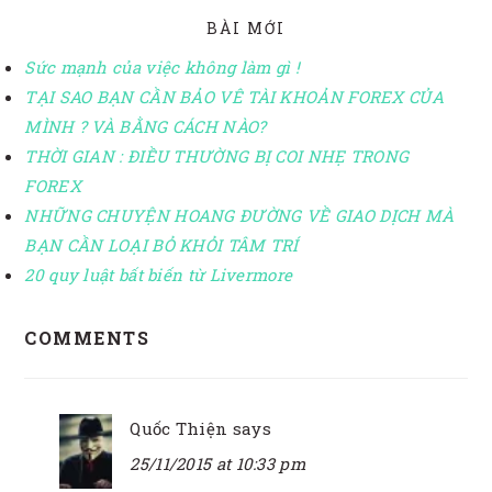
BÀI MỚI
Sức mạnh của việc không làm gì !
TẠI SAO BẠN CẦN BẢO VÊ TÀI KHOẢN FOREX CỦA
MÌNH ? VÀ BẰNG CÁCH NÀO?
THỜI GIAN : ĐIỀU THƯỜNG BỊ COI NHẸ TRONG
FOREX
NHỮNG CHUYỆN HOANG ĐƯỜNG VỀ GIAO DỊCH MÀ
BẠN CẦN LOẠI BỎ KHỎI TÂM TRÍ
20 quy luật bất biến từ Livermore
READER
COMMENTS
INTERACTIONS
Quốc Thiện
says
25/11/2015 at 10:33 pm