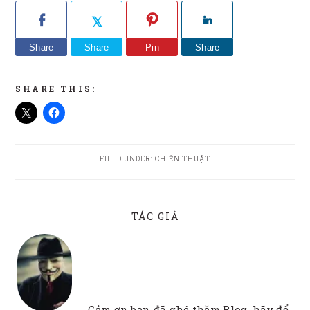
Share
Share
Pin
Share
SHARE THIS:
FILED UNDER:
CHIẾN THUẬT
TÁC GIẢ
Cảm ơn bạn đã ghé thăm Blog, hãy để