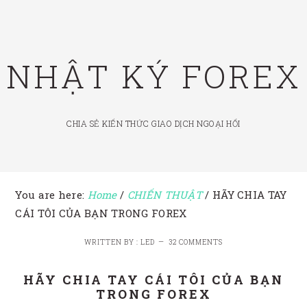
Skip
Skip
Skip
to
to
to
primary
main
footer
NHẬT KÝ FOREX
navigation
content
CHIA SẺ KIẾN THỨC GIAO DỊCH NGOẠI HỐI
You are here:
Home
/
CHIẾN THUẬT
/
HÃY CHIA TAY
CÁI TÔI CỦA BẠN TRONG FOREX
WRITTEN BY : LED
32 COMMENTS
HÃY CHIA TAY CÁI TÔI CỦA BẠN
TRONG FOREX