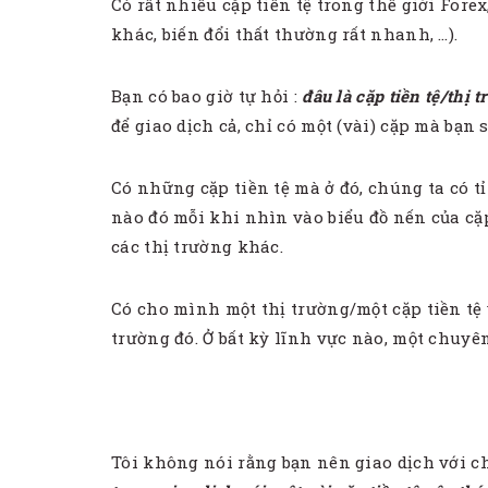
Có rất nhiều cặp tiền tệ trong thế giới Fore
khác, biến đổi thất thường rất nhanh, …).
Bạn có bao giờ tự hỏi :
đâu là cặp tiền tệ/thị 
để giao dịch cả, chỉ có một (vài) cặp mà bạn
Có những cặp tiền tệ mà ở đó, chúng ta có t
nào đó mỗi khi nhìn vào biểu đồ nến của cặp 
các thị trường khác.
Có cho mình một thị trường/một cặp tiền tệ 
trường đó. Ở bất kỳ lĩnh vực nào, một chuyê
Tôi không nói rằng bạn nên giao dịch với chỉ