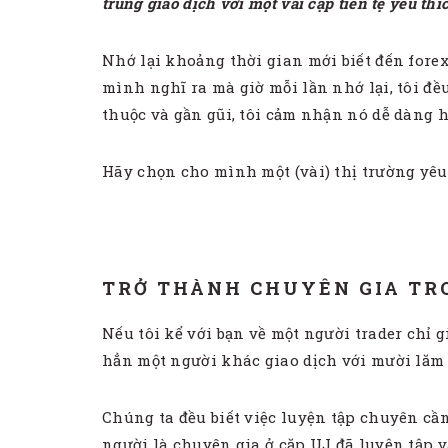
trung giao dịch với một vài cặp tiền tệ yêu thí
Nhớ lại khoảng thời gian mới biết đến forex
mình nghĩ ra mà giờ mỗi lần nhớ lại, tôi đ
thuộc và gần gũi, tôi cảm nhận nó dễ dàng 
Hãy chọn cho mình một (vài) thị trường yêu t
TRỞ THÀNH CHUYÊN GIA TR
Nếu tôi kể với bạn về một người trader chỉ 
hẳn một người khác giao dịch với mười lăm 
Chúng ta đều biết việc luyện tập chuyên cần
người là chuyên gia ở cặp UJ đã luyện tập 