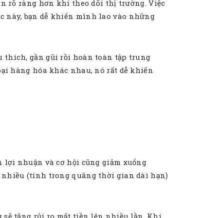
ên rõ ràng hơn khi theo dõi thị trường. Việc
Lúc này, bạn dễ khiến mình lao vào những
 thích, gần gũi rồi hoàn toàn tập trung
loại hàng hóa khác nhau, nó rất dễ khiến
òn lợi nhuận và cơ hội cũng giảm xuống
n nhiều (tính trong quãng thời gian dài hạn)
 sẽ tăng rủi ro mất tiền lên nhiều lần. Khi