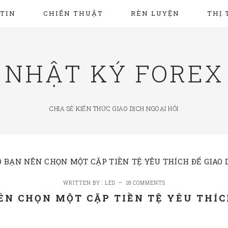
TIN
CHIẾN THUẬT
RÈN LUYỆN
THỊ
NHẬT KÝ FOREX
CHIA SẺ KIẾN THỨC GIAO DỊCH NGOẠI HỐI
O BẠN NÊN CHỌN MỘT CẶP TIỀN TỆ YÊU THÍCH ĐỂ GIAO 
WRITTEN BY : LED
18 COMMENTS
ÊN CHỌN MỘT CẶP TIỀN TỆ YÊU THÍC