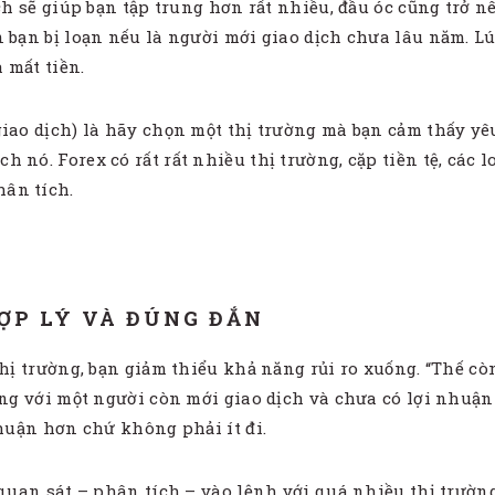
ch sẽ giúp bạn tập trung hơn rất nhiều, đầu óc cũng trở n
n bạn bị loạn nếu là người mới giao dịch chưa lâu năm. 
 mất tiền.
iao dịch) là hãy chọn một thị trường mà bạn cảm thấy yêu
 nó. Forex có rất rất nhiều thị trường, cặp tiền tệ, các 
ân tích.
HỢP LÝ VÀ ĐÚNG ĐẮN
thị trường, bạn giảm thiểu khả năng rủi ro xuống. “Thế c
ưng với một người còn mới giao dịch và chưa có lợi nhuậ
nhuận hơn chứ không phải ít đi.
 quan sát – phân tích – vào lệnh với quá nhiều thị trường