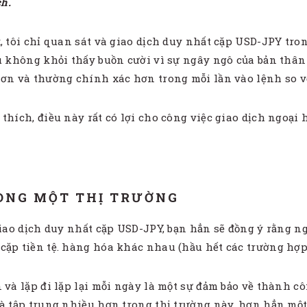
ch.
, tôi chỉ quan sát và giao dịch duy nhất cặp USD-JPY tro
ều không khỏi thấy buồn cười vì sự ngây ngô của bản thân
hơn và thường chính xác hơn trong mỗi lần vào lệnh so v
hích, điều này rất có lợi cho công việc giao dịch ngoại h
ONG MỘT THỊ TRƯỜNG
giao dịch duy nhất cặp USD-JPY, bạn hẳn sẽ đồng ý rằng ng
cặp tiền tệ. hàng hóa khác nhau (hầu hết các trường hợp 
 và lặp đi lặp lại mỗi ngày là một sự đảm bảo về thành cô
và tập trung nhiều hơn trong thị trường này, hơn hẳn mộ