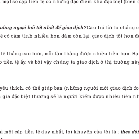
x, một số cặp tiền tệ có những đặc điểm khá đặc biệt (biê
trường ngoại hối tốt nhất để giao dịch?
Câu trả lời là chẳng c
 sẽ có cảm tình nhiều hơn đám còn lại, giao dịch tốt hơn đ
ỉ lệ thắng cao hơn, mỗi lần thắng được nhiều tiền hơn. B
tiền tệ ấy, và bởi vậy chúng ta giao dịch ở thị trường nà
yêu thích, có thể giúp bạn (những người mới giao dịch fo
n gia đặc biệt thường sẽ là người kiếm được nhiều tiền nh
 một cặp tiền tệ duy nhất, lời khuyên của tôi là :
theo dõi