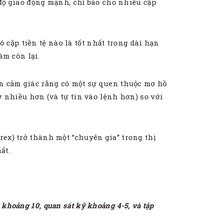
n độ giao động mạnh, chỉ báo cho nhiều cặp
ó cặp tiền tệ nào là tốt nhất trong dài hạn
ám còn lại.
ạn cảm giác rằng có một sự quen thuộc mơ hồ
y nhiều hơn (và tự tin vào lệnh hơn) so với
rex) trở thành một “chuyên gia” trong thị
ất.
 khoảng 10, quan sát kỹ khoảng 4-5, và tập