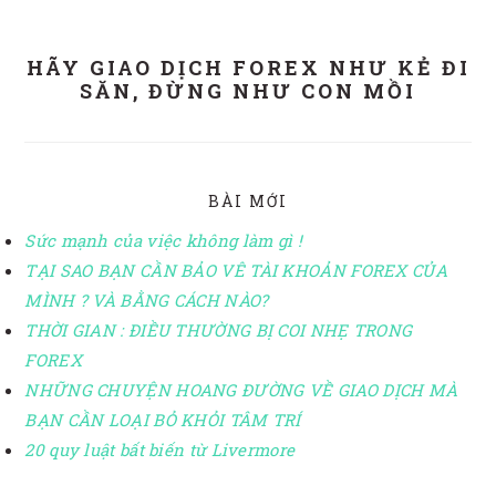
HÃY GIAO DỊCH FOREX NHƯ KẺ ĐI
SĂN, ĐỪNG NHƯ CON MỒI
BÀI MỚI
Sức mạnh của việc không làm gì !
TẠI SAO BẠN CẦN BẢO VÊ TÀI KHOẢN FOREX CỦA
MÌNH ? VÀ BẰNG CÁCH NÀO?
THỜI GIAN : ĐIỀU THƯỜNG BỊ COI NHẸ TRONG
FOREX
NHỮNG CHUYỆN HOANG ĐƯỜNG VỀ GIAO DỊCH MÀ
BẠN CẦN LOẠI BỎ KHỎI TÂM TRÍ
20 quy luật bất biến từ Livermore
READER