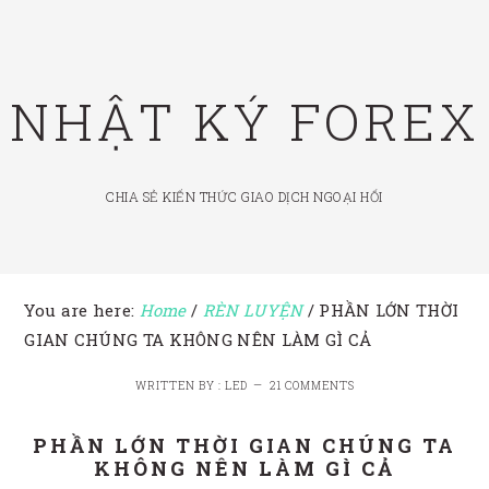
Skip
Skip
Skip
to
to
to
primary
main
footer
NHẬT KÝ FOREX
navigation
content
CHIA SẺ KIẾN THỨC GIAO DỊCH NGOẠI HỐI
You are here:
Home
/
RÈN LUYỆN
/
PHẦN LỚN THỜI
GIAN CHÚNG TA KHÔNG NÊN LÀM GÌ CẢ
WRITTEN BY : LED
21 COMMENTS
PHẦN LỚN THỜI GIAN CHÚNG TA
KHÔNG NÊN LÀM GÌ CẢ