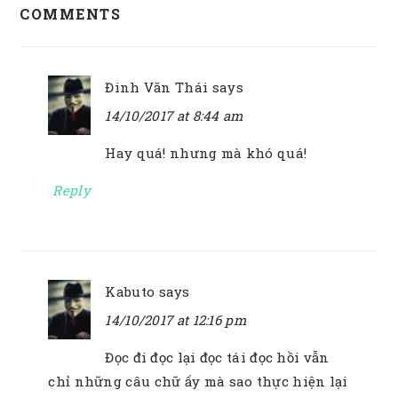
COMMENTS
INTERACTIONS
Đinh Văn Thái
says
14/10/2017 at 8:44 am
Hay quá! nhưng mà khó quá!
Reply
Kabuto
says
14/10/2017 at 12:16 pm
Đọc đi đọc lại đọc tái đọc hồi vẫn
chỉ những câu chữ ấy mà sao thực hiện lại