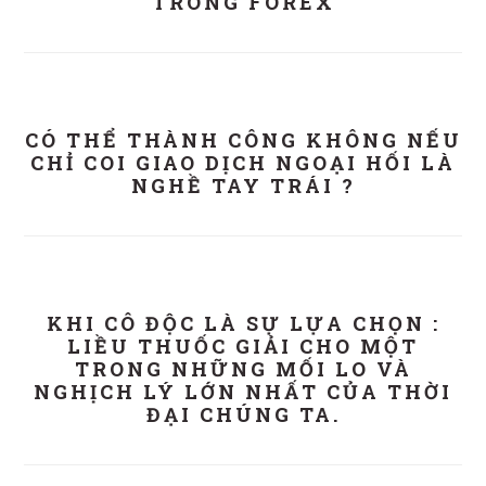
TRONG FOREX
CÓ THỂ THÀNH CÔNG KHÔNG NẾU
CHỈ COI GIAO DỊCH NGOẠI HỐI LÀ
NGHỀ TAY TRÁI ?
KHI CÔ ĐỘC LÀ SỰ LỰA CHỌN :
LIỀU THUỐC GIẢI CHO MỘT
TRONG NHỮNG MỐI LO VÀ
NGHỊCH LÝ LỚN NHẤT CỦA THỜI
ĐẠI CHÚNG TA.