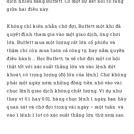
dịch nhiều bằng Buffett. Có một sự kết nối rõ ràng
giữa hai điều này.
Không chỉ kiên nhẫn chờ đợi, Buffett một khi đã
quyết định tham gia vào một giao dịch, ông chơi
lớn. Buffett mua một lượng rất lớn cổ phiếu và
thậm chí còn mua luôn cả công ty, hay nắm quyền
điều hành … Học Buffett, ta sẽ chờ đợi một cơ hội
thật tốt với xác suất thắng lớn và vào lệnh dứt
khoát, có trọng lượng (độ lớn của lệnh). Chứ không
phải một ngày ném những đồng tiền nhỏ vào vài
chục lệnh giao dịch không chất lượng. Ví dụ như
thay vì 0.1 hay 0.01, hàng chục lệnh 1 ngày, bạn hãy
quan sát và chờ đợi trong vài ngày – một tuần và
vào 1 lệnh 1 lot có xác suất thắng lớn thử xem sao.