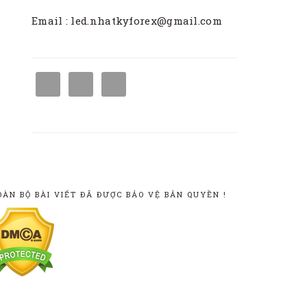
Email : led.nhatkyforex@gmail.com
OÀN BỘ BÀI VIẾT ĐÃ ĐƯỢC BẢO VỆ BẢN QUYỀN !