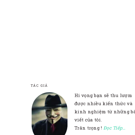
TÁC GIẢ
FOOTER
Hi vọng bạn sẽ thu lượm
được nhiều kiến thức và
kinh nghiệm từ những b
viết của tôi.
Trân trọng !
Đọc Tiếp…