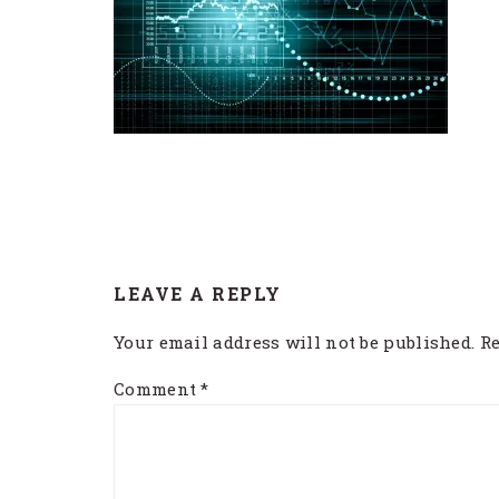
READER
LEAVE A REPLY
INTERACTIONS
Your email address will not be published.
Re
Comment
*