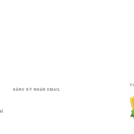
T
ĐĂNG KÝ NHẬN EMAIL
ài