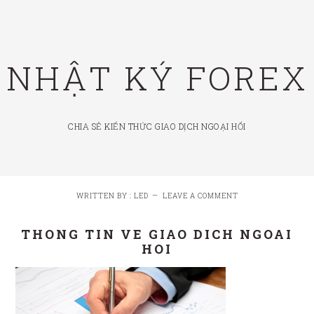
Skip
Skip
Skip
Skip
to
to
to
to
primary
main
primary
footer
NHẬT KÝ FOREX
navigation
content
sidebar
CHIA SẺ KIẾN THỨC GIAO DỊCH NGOẠI HỐI
WRITTEN BY : LED
LEAVE A COMMENT
THONG TIN VE GIAO DICH NGOAI
HOI