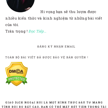
Hi vọng bạn sẽ thu lượm được
nhiều kiến thức và kinh nghiệm từ những bài viết
của tôi.
Trân trọng !
Đọc Tiếp…
ĐĂNG KÝ NHẬN EMAIL
TOÀN BỘ BÀI VIẾT ĐÃ ĐƯỢC BẢO VỆ BẢN QUYỀN !
GIAO DỊCH NGOẠI HỐI LÀ MỘT HÌNH THỨC ĐẦU TƯ MANG
TÍNH RỦI RO RẤT CAO, BẠN CÓ THỂ MẤT HẾT TIỀN TRONG TÀI