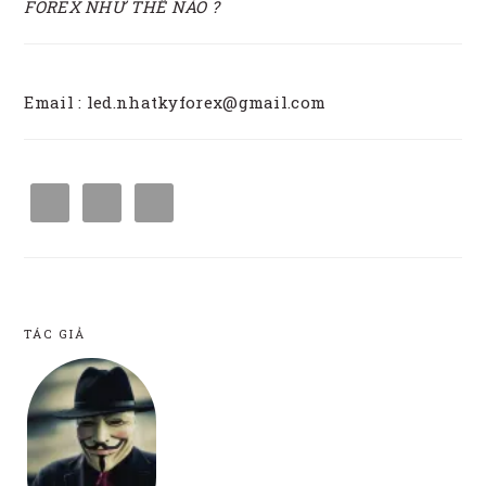
FOREX NHƯ THẾ NÀO ?
Email : led.nhatkyforex@gmail.com
TÁC GIẢ
FOOTER