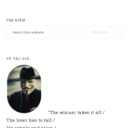
PRIMARY
TÌM KIẾM
SIDEBAR
Search
this
website
VỀ TÁC GIẢ …
"The winner takes it all /
The loser has to fall /
It's simple and plain /