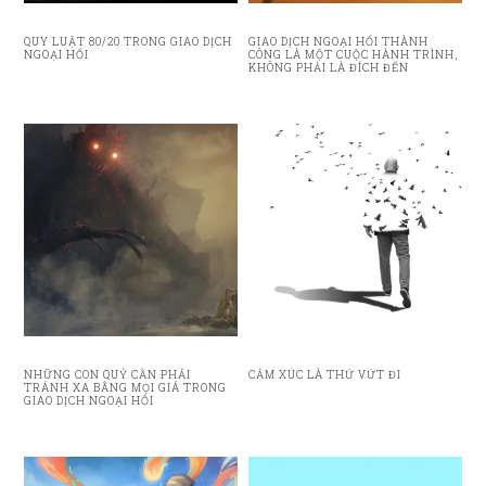
QUY LUẬT 80/20 TRONG GIAO DỊCH
GIAO DỊCH NGOẠI HỐI THÀNH
NGOẠI HỐI
CÔNG LÀ MỘT CUỘC HÀNH TRÌNH,
KHÔNG PHẢI LÀ ĐÍCH ĐẾN
NHỮNG CON QUỶ CẦN PHẢI
CẢM XÚC LÀ THỨ VỨT ĐI
TRÁNH XA BẰNG MỌI GIÁ TRONG
GIAO DỊCH NGOẠI HỐI