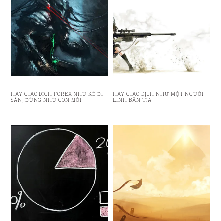
HÃY GIAO DỊCH FOREX NHƯ KẺ ĐI
HÃY GIAO DỊCH NHƯ MỘT NGƯỜI
SĂN, ĐỪNG NHƯ CON MỒI
LÍNH BẮN TỈA