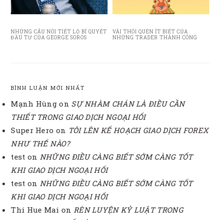
NHỮNG CÂU NÓI TIẾT LỘ BÍ QUYẾT
VÀI THÓI QUEN ÍT BIẾT CỦA
ĐẦU TƯ CỦA GEORGE SOROS
NHỮNG TRADER THÀNH CÔNG
BÌNH LUẬN MỚI NHẤT
Mạnh Hùng
on
SỰ NHÀM CHÁN LÀ ĐIỀU CẦN
THIẾT TRONG GIAO DỊCH NGOẠI HỐI
Super Hero
on
TÔI LÊN KẾ HOẠCH GIAO DỊCH FOREX
NHƯ THẾ NÀO?
test
on
NHỮNG ĐIỀU CÀNG BIẾT SỚM CÀNG TỐT
KHI GIAO DỊCH NGOẠI HỐI
test
on
NHỮNG ĐIỀU CÀNG BIẾT SỚM CÀNG TỐT
KHI GIAO DỊCH NGOẠI HỐI
Thi Hue Mai
on
RÈN LUYỆN KỶ LUẬT TRONG