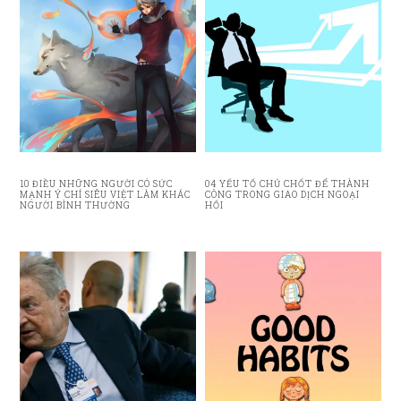
10 ĐIỀU NHỮNG NGƯỜI CÓ SỨC
04 YẾU TỐ CHỦ CHỐT ĐỂ THÀNH
MẠNH Ý CHÍ SIÊU VIỆT LÀM KHÁC
CÔNG TRONG GIAO DỊCH NGOẠI
NGƯỜI BÌNH THƯỜNG
HỐI